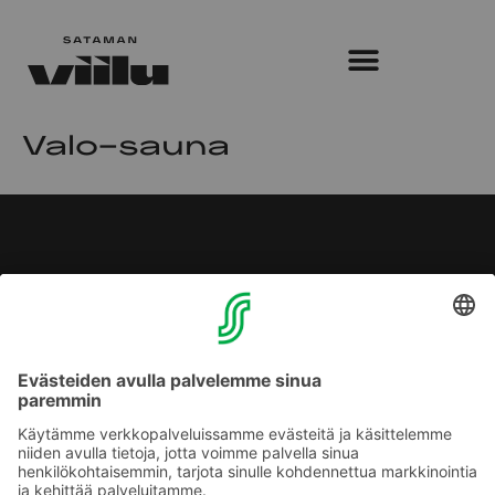
Valo-sauna
SATAMAN VIILU
62°14’07.4”N 25°45’39.4”E
Satamakatu 10, 40100 Jyväskylä
010 76 75453
Puh.
sataman.viilu@sok.fi